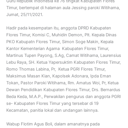
Guru Republik Indonesia ke 76 tingkat Kabupaten Flores
Timur, bertempat di halaman aula Jessing paroki Witihama,
Jumat, 25/11/2021.
Hadir pada kesempatan itu, anggota DPRD Kabupaten
Flores Timur, Komisi C, Muhidin Demon, Plt. Kepala Dinas
PKO Kabupatn Flores Timur, Simon Soge Makin, Kepala
Kantor Kementerian Agama Kabupaten Flores Timur,
Martinus Tupen Payong, S.Ag, Camat Witihama, Laurensius
Lebu Raya, SH. Ketua Yapersuktim Kabupaten Flores Timur,
Romo Thomas Labina, Pr, Ketua PGRI Flores Timur,
Maksimus Masan Kian, Kapolsek Adonara, Ipda Eman
Tokan, Pastor Paroki Witihama, Rm. Amatus Woi, Pr, Ketua
Dewan Pendidikan Kabupaten Flores Timur, Drs. Bernardus
Beda Keda, M.A.P., Perwakilan pengurus dan anggota PGRI
se- Kabupaten Flores Timur yang tersebar di 19
Kecamatan, panitia lokal dan undangan lainnya.
Wabup Flotim Agus Boli, dalam amanatnya pada